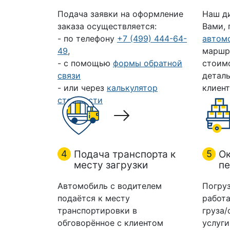
Подача заявки на оформление
Наш д
заказа осуществляется:
Вами,
- по телефону
+7 (499) 444-64-
автом
49
,
маршр
- с помощью
формы обратной
стоим
связи
деталь
- или через
калькулятор
клиент
стоимости
4
Подача транспорта к
5
Ок
месту загрузки
пе
Автомобиль с водителем
Погруз
подаётся к месту
работа
транспортировки в
груза/
обговорённое с клиентом
услуги