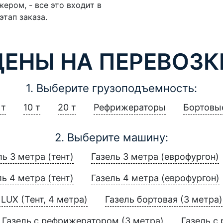
ером, - все это входит в
этап заказа.
ЦЕНЫ НА ПЕРЕВОЗК
1. Выберите грузоподъемность:
 т
10 т
20 т
Рефрижераторы
Бортовы
2. Выберите машину:
ль 3 метра (тент)
Газель 3 метра (еврофургон)
ль 4 метра (тент)
Газель 4 метра (еврофургон)
LUX (Тент, 4 метра)
Газель бортовая (3 метра)
Газель с рефрижератором (3 метра)
Газель с