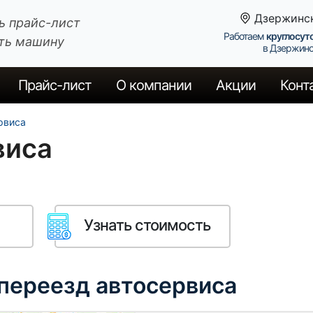
Дзержинс
ь прайс-лист
Работаем
круглосут
ть машину
в Дзержин
Прайс
-лист
О компании
Акции
Конт
рвиса
виса
Узнать стоимость
 переезд автосервиса