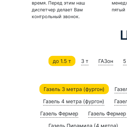
время. Перед этим наш
менедж
диспетчер делает Вам
пятый 
контрольный звонок.
до 1.5 т
3 т
ГАЗон
5
Газель 3 метра (фургон)
Газе
Газель 4 метра (фургон)
Газе
Газель Фермер
Газель Фермер 
Газель Пирамида (4 метра)