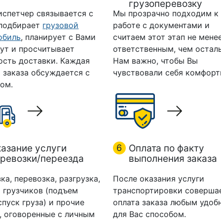
грузоперевозку
испетчер связывается с
Мы прозрачно подходим к
 подбирает
грузовой
работе с документами и
обиль
, планирует с Вами
считаем этот этап не мене
ут и просчитывает
ответственным, чем остал
ость доставки. Каждая
Нам важно, чтобы Вы
 заказа обсуждается с
чувствовали себя комфорт
ом.
азание услуги
6
Оплата по факту
ревозки/переезда
выполнения заказа
ка, перевозка, разгрузка,
После оказания услуги
 грузчиков (подъем
транспортировки соверша
спуск груза) и прочие
оплата заказа любым удоб
, оговоренные с личным
для Вас способом.