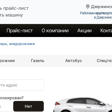
Дзержинс
ь прайс-лист
Работаем
круглосут
ть машину
в Дзержин
Прайс
-лист
О компании
Акции
Конт
веры, внедорожники
орожник
Газель
Автобус
Спецте
блокирован?
а
Нет