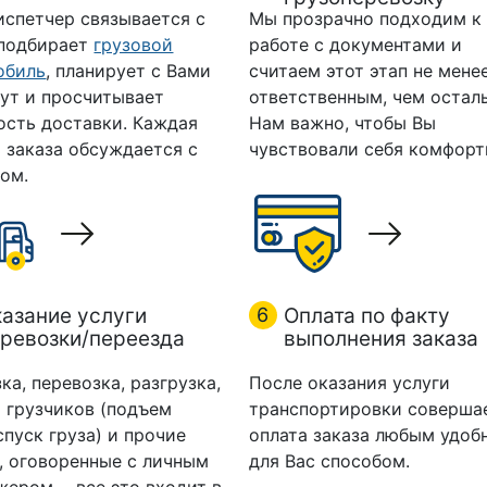
испетчер связывается с
Мы прозрачно подходим к
 подбирает
грузовой
работе с документами и
обиль
, планирует с Вами
считаем этот этап не мене
ут и просчитывает
ответственным, чем остал
ость доставки. Каждая
Нам важно, чтобы Вы
 заказа обсуждается с
чувствовали себя комфорт
ом.
азание услуги
6
Оплата по факту
ревозки/переезда
выполнения заказа
ка, перевозка, разгрузка,
После оказания услуги
 грузчиков (подъем
транспортировки соверша
спуск груза) и прочие
оплата заказа любым удоб
, оговоренные с личным
для Вас способом.
ером, - все это входит в