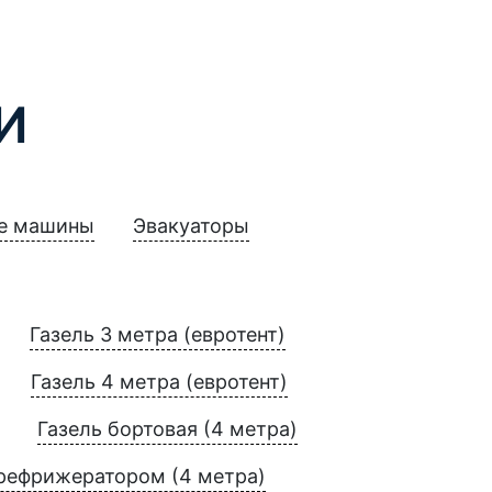
И
е машины
Эвакуаторы
Газель 3 метра (евротент)
Газель 4 метра (евротент)
Газель бортовая (4 метра)
 рефрижератором (4 метра)