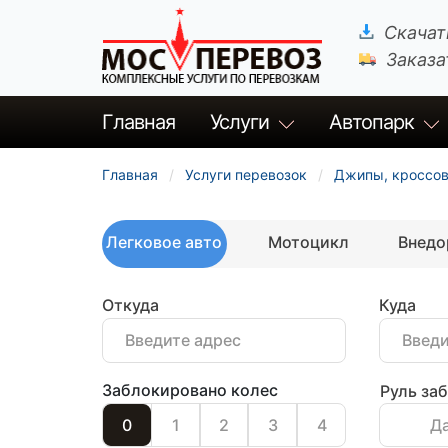
Скачат
Заказа
Главная
Услуги
Автопарк
Главная
Услуги перевозок
Джипы, кроссо
Легковое авто
Мотоцикл
Внед
Откуда
Куда
Заблокировано колес
Руль за
0
1
2
3
4
Д