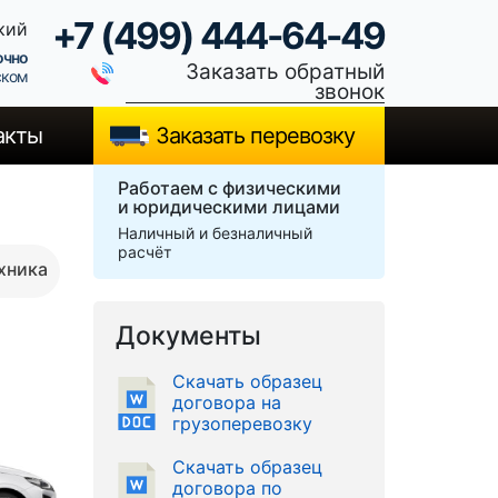
+7 (499) 444-64-49
кий
очно
Заказать обратный
ском
звонок
акты
Заказать перевозку
Работаем с физическими
и юридическими лицами
Наличный и безналичный
расчёт
хника
Документы
Скачать образец
договора на
грузоперевозку
Скачать образец
договора по