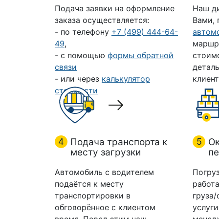
Подача заявки на оформление
Наш д
заказа осуществляется:
Вами,
- по телефону
+7 (499) 444-64-
автом
49
,
маршр
- с помощью
формы обратной
стоим
связи
деталь
- или через
калькулятор
клиент
стоимости
4
Подача транспорта к
5
Ок
месту загрузки
пе
Автомобиль с водителем
Погруз
подаётся к месту
работа
транспортировки в
груза/
обговорённое с клиентом
услуги
время. Перед этим наш
менедж